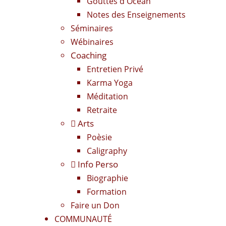
Gouttes d'Océan
Notes des Enseignements
Séminaires
Wébinaires
Coaching
Entretien Privé
Karma Yoga
Méditation
Retraite
Arts
Poèsie
Caligraphy
Info Perso
Biographie
Formation
Faire un Don
COMMUNAUTÉ