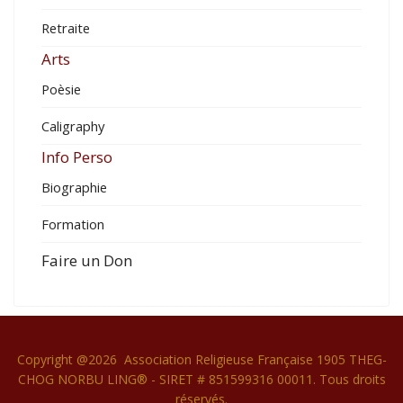
Retraite
Arts
Poèsie
Caligraphy
Info Perso
Biographie
Formation
Faire un Don
Copyright @2026 Association Religieuse Française 1905 THEG-
CHOG NORBU LING® - SIRET # 851599316 00011. Tous droits
réservés.